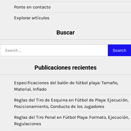
Ponte en contacto
Explorar artículos
Buscar
Search
for:
Publicaciones recientes
Especificaciones del balón de fútbol playa: Tamaño,
Material, Inflado
Reglas del Tiro de Esquina en Fútbol de Playa: Ejecución,
Posicionamiento, Conducta de los Jugadores
Reglas del Tiro Penal en Fútbol Playa: Formato, Ejecución,
Regulaciones