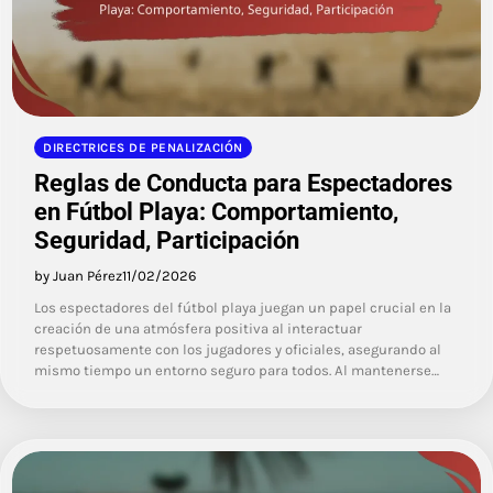
DIRECTRICES DE PENALIZACIÓN
Reglas de Conducta para Espectadores
en Fútbol Playa: Comportamiento,
Seguridad, Participación
by Juan Pérez
11/02/2026
Los espectadores del fútbol playa juegan un papel crucial en la
creación de una atmósfera positiva al interactuar
respetuosamente con los jugadores y oficiales, asegurando al
mismo tiempo un entorno seguro para todos. Al mantenerse…