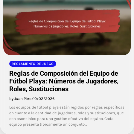
REGLAMENTO DE JUEGO
Reglas de Composición del Equipo de
Fútbol Playa: Números de Jugadores,
Roles, Sustituciones
by Juan Pérez
10/02/2026
Los equipos de fútbol playa están regidos por reglas específicas
en cuanto a la cantidad de jugadores, roles y sustituciones, que
son esenciales para una gestión efectiva del equipo. Cada
equipo presenta típicamente un conjunto…